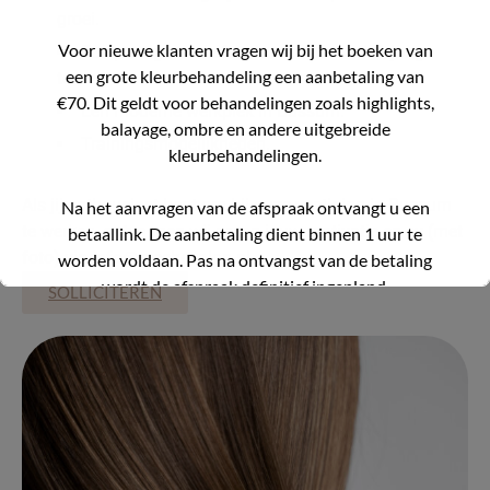
groei.
Voor nieuwe klanten vragen wij bij het boeken van
Een prettige werksfeer in een innovatief, jong
een grote kleurbehandeling een aanbetaling van
team.
€70. Dit geldt voor behandelingen zoals highlights,
Een moderne werkplek in Bussum.
balayage, ombre en andere uitgebreide
Trainingsmogelijkheden.
kleurbehandelingen.
Als jij enthousiast bent om bij onze vestiging in Bussum
Na het aanvragen van de afspraak ontvangt u een
te werken, ontvangen wij graag jouw motivatie en cv (met
betaallink. De aanbetaling dient binnen 1 uur te
foto) via
info@mechesalon.nl
.
worden voldaan. Pas na ontvangst van de betaling
wordt de afspraak definitief ingepland.
SOLLICITEREN
Wij geloven dat deze verandering ons zal helpen om
onze agenda beter te beheren en onze service te
verbeteren.
Bedankt voor jullie begrip en blijvende steun.