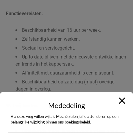
Functievereisten:
Beschikbaarheid van 16 uur per week.
Zelfstandig kunnen werken.
Sociaal en servicegericht.
Up-to-date blijven met de nieuwste ontwikkelingen
en trends in het kappersvak.
Affiniteit met duurzaamheid is een pluspunt.
Beschikbaarheid op zaterdag (must) overige
dagen in overleg.
Mededeling
Wat wij bieden:
Via deze weg willen wij als Meché Salon jullie attenderen op een
Marktconform salaris.
belangrijke wijziging binnen ons boekingsbeleid.
Uitstekende mogelijkheden voor professionele