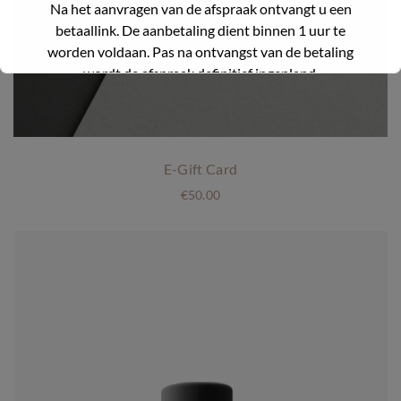
Na het aanvragen van de afspraak ontvangt u een
betaallink. De aanbetaling dient binnen 1 uur te
worden voldaan. Pas na ontvangst van de betaling
wordt de afspraak definitief ingepland.
Wij geloven dat deze verandering ons zal helpen om
onze agenda beter te beheren en onze service te
verbeteren.
E-Gift Card
€
50.00
Bedankt voor jullie begrip en blijvende steun.
Dit zal sluiten in
30
seconden