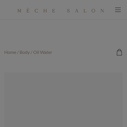
modal-check
Home
/
Body
/ Oil Water