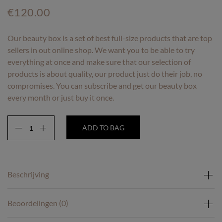
€
120.00
Our beauty box is a set of best full-size products that are top
sellers in out online shop. We want you to be able to try
everything at once and make sure that our selection of
products is about quality, our product just do their job, no
compromises. You can subscribe and get our beauty box
every month or just buy it once.
ADD TO BAG
Beschrijving
Our beauty box is a set of best full-size products that are
Beoordelingen (0)
top sellers in out online shop. We want you to be able to
try everything at once and make sure that our selection of