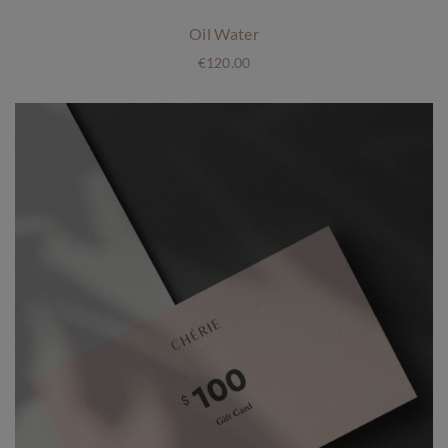
Oil Water
€
120.00