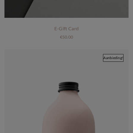
.
0
0
.
E-Gift Card
€
50.00
Aanbieding!