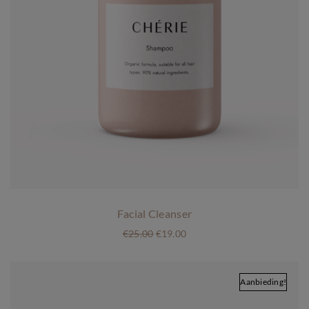
Facial Cleanser
O
H
€
25.00
€
19.00
o
u
r
i
s
d
Aanbieding!
p
i
r
g