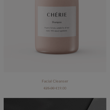
Facial Cleanser
O
H
€
25.00
€
19.00
o
u
r
i
s
d
p
i