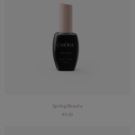
0
0
.
Spring Beauty
€
9.00