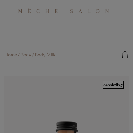
modal-check
Home
/
Body
/ Body Milk
Aanbieding!