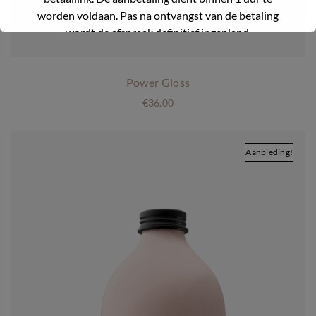
worden voldaan. Pas na ontvangst van de betaling
wordt de afspraak definitief ingepland.
Wij geloven dat deze verandering ons zal helpen om
Power Gloss
onze agenda beter te beheren en onze service te
verbeteren.
€
36.00
Bedankt voor jullie begrip en blijvende steun.
Aanbieding!
Dit zal sluiten in
31
seconden