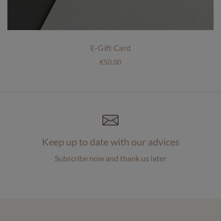
.
0
0
.
E-Gift Card
€
50.00
Keep up to date with our advices
Subscribe now and thank us later